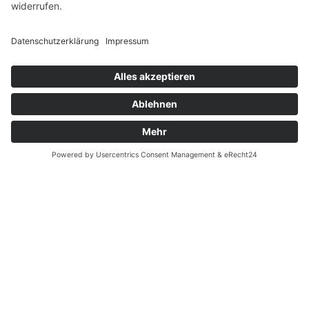
About
Projects
Kontakt
Manuel Wagner
Burgharting 17
84434 Kirchberg
Tel. 0152 04948704
hello@mw-mediendesign.com
Instagram